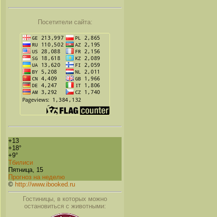
Посетители сайта:
+
13
+
18°
+
9°
Тбилиси
Пятница, 15
Прогноз на неделю
©
http://www.ibooked.ru
Гостиницы, в которых можно
остановиться с животными: