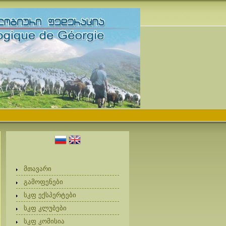
მთავარი
გამოფენები
სკფ ექსპერტები
სკფ კლუბები
სკფ კომისია