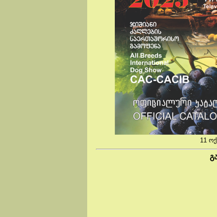
11 ო
გ