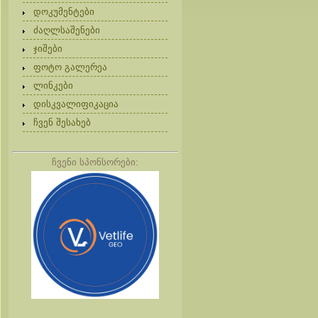
დოკუმენტები
ძაღლსაშენები
ჯიშები
ფოტო გალერეა
ლინკები
დისკვალიფიკაცია
ჩვენ შესახებ
ჩვენი სპონსორები: