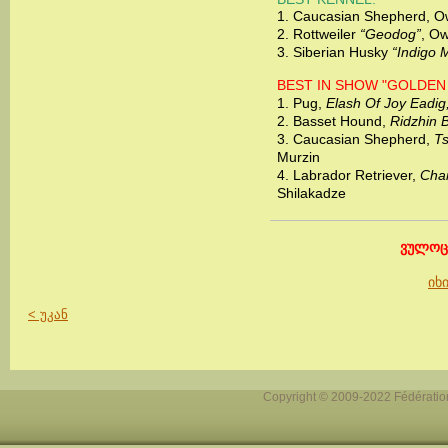
1.
Caucasian Shepherd, Ow
2.
Rottweiler
“Geodog”
, O
3.
Siberian Husky
“Indigo M
BEST IN SHOW "GOLDEN
1.
Pug,
Elash Of Joy Eadig
2.
Basset Hound,
Ridzhin Br
3.
Caucasian Shepherd,
T
Murzin
4.
Labrador Retriever,
Char
Shilakadze
ვულოც
იხ
< უკან
Copyright © 2009-2022 Fédération