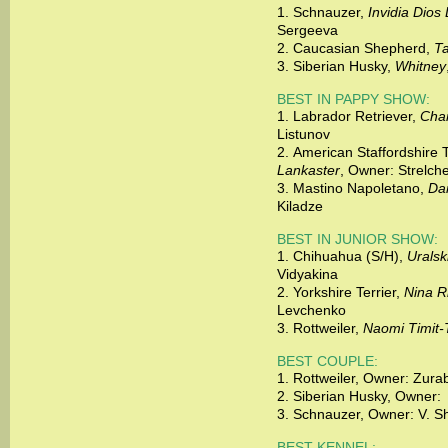
1.
Schnauzer,
Invidia Dios 
Sergeeva
2.
Caucasian Shepherd,
Ta
3.
Siberian Husky,
Whitney
BEST IN PAPPY SHOW:
1.
Labrador Retriever,
Cha
Listunov
2.
American Staffordshire T
Lankaster
, Owner: Strelch
3.
Mastino Napoletano,
Da
Kiladze
BEST IN JUNIOR SHOW:
1.
Chihuahua (S/H),
Uralsk
Vidyakina
2.
Yorkshire Terrier,
Nina R
Levchenko
3.
Rottweiler,
Naomi Timit-
BEST COUPLE:
1.
Rottweiler, Owner: Zura
2.
Siberian Husky, Owner:
3.
Schnauzer, Owner: V. 
BEST KENNEL: