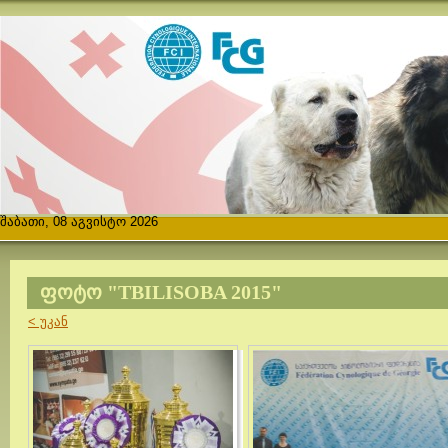
შაბათი, 08 აგვისტო 2026
ᲤᲝᲢᲝ "TBILISOBA 2015"
< უკან